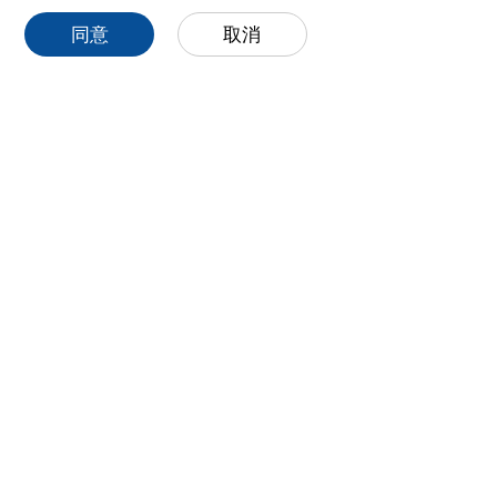
同意
取消
解决方案
航空航天
航空航天领域对焊接设备的精度、质量、稳定性有
较高标准，威特力为航空航天领域企业提供
TIG/MIG/MMA 全系列焊机，支持清洗动作、脉冲
宽度、频率的精准调制，专业技术团队可针对航空
航天精密焊接需求，定制专属个性化焊接解决方
了解详情
案。
了解详情
了解详情
了解详情
了解详情
了解详情